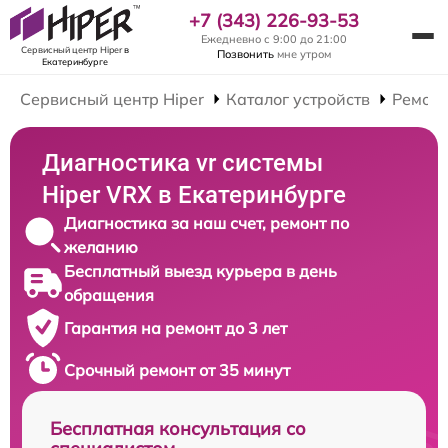
+7 (343) 226-93-53
Ежедневно с 9:00 до 21:00
Сервисный центр Hiper
в
Позвонить
мне утром
Екатеринбурге
Сервисный центр Hiper
Каталог устройств
Ремонт
Диагностика vr системы
Hiper VRX в Екатеринбурге
Диагностика за наш счет, ремонт по
желанию
Бесплатный выезд курьера в день
обращения
Гарантия на ремонт до 3 лет
Срочный ремонт от 35 минут
Бесплатная консультация со