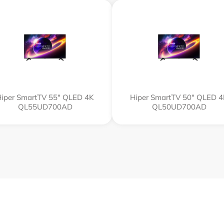
iper SmartTV 55" QLED 4K
Hiper SmartTV 50" QLED 
QL55UD700AD
QL50UD700AD