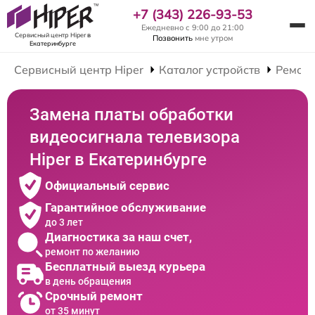
+7 (343) 226-93-53
Ежедневно с 9:00 до 21:00
Сервисный центр Hiper
в
Позвонить
мне утром
Екатеринбурге
Сервисный центр Hiper
Каталог устройств
Ремонт
Замена платы обработки
видеосигнала телевизора
Hiper в Екатеринбурге
Официальный сервис
Гарантийное обслуживание
до 3 лет
Диагностика за наш счет,
ремонт по желанию
Бесплатный выезд курьера
в день обращения
Срочный ремонт
от 35 минут