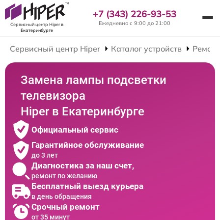
+7 (343) 226-93-53
Ежедневно с 9:00 до 21:00
Сервисный центр Hiper
в
Екатеринбурге
Сервисный центр Hiper
Каталог устройств
Ремонт
Замена лампы подсветки
телевизора
Hiper в Екатеринбурге
Официальный сервис
Гарантийное обслуживание
до 3 лет
Диагностика за наш счет,
ремонт по желанию
Бесплатный выезд курьера
в день обращения
Срочный ремонт
от 35 минут