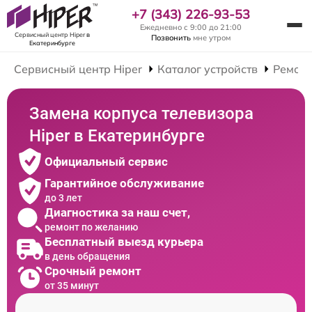
+7 (343) 226-93-53
Ежедневно с 9:00 до 21:00
Сервисный центр Hiper
в
Позвонить
мне утром
Екатеринбурге
Сервисный центр Hiper
Каталог устройств
Ремонт
Замена корпуса телевизора
Hiper в Екатеринбурге
Официальный сервис
Гарантийное обслуживание
до 3 лет
Диагностика за наш счет,
ремонт по желанию
Бесплатный выезд курьера
в день обращения
Срочный ремонт
от 35 минут