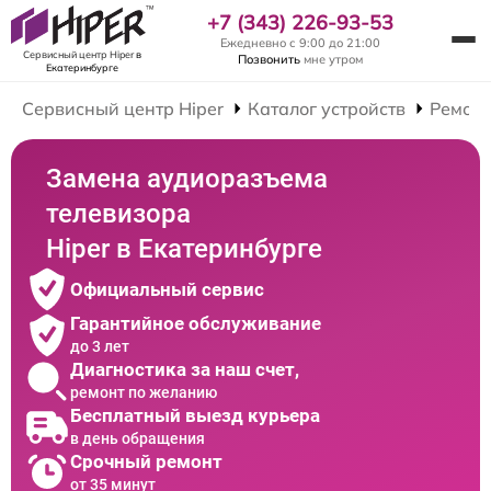
+7 (343) 226-93-53
Ежедневно с 9:00 до 21:00
Сервисный центр Hiper
в
Позвонить
мне утром
Екатеринбурге
Сервисный центр Hiper
Каталог устройств
Ремонт
Замена аудиоразъема
телевизора
Hiper в Екатеринбурге
Официальный сервис
Гарантийное обслуживание
до 3 лет
Диагностика за наш счет,
ремонт по желанию
Бесплатный выезд курьера
в день обращения
Срочный ремонт
от 35 минут