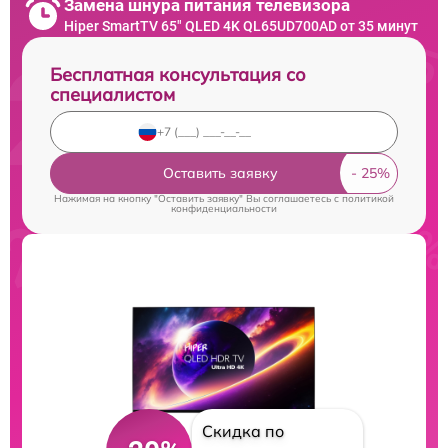
Замена шнура питания телевизора
Hiper SmartTV 65" QLED 4K QL65UD700AD от 35 минут
Бесплатная консультация со
специалистом
Оставить заявку
Нажимая на кнопку "Оставить заявку" Вы соглашаетесь c
политикой
конфиденциальности
Скидка по