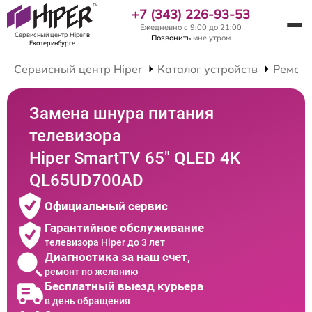
+7 (343) 226-93-53
Ежедневно с 9:00 до 21:00
Сервисный центр Hiper
в
Позвонить
мне утром
Екатеринбурге
Сервисный центр Hiper
Каталог устройств
Ремонт
Замена шнура питания
телевизора
Hiper SmartTV 65" QLED 4K
QL65UD700AD
Официальный сервис
Гарантийное обслуживание
телевизора Hiper до 3 лет
Диагностика за наш счет,
ремонт по желанию
Бесплатный выезд курьера
в день обращения