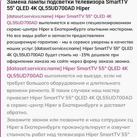
Замена лампы подсветки телевизора SmartTV
55" QLED 4K QL55UD700AD Hiper
[dataset:services:name] Hiper SmartTV 55" QLED 4K
QL55UD700AD
выполняется в нашем специализированном
сервис-центре Hiper в Екатеринбурге опытными мастерами.
На все виды работ и запчасти предоставляем
расширенную гарантию - мы в сервисе уверены в качестве
наших услуг. [dataset:services:name] Hiper SmartTV 55" QLED
4K QL55UD700AD будет стоить на -15% дешевле при
оформлении заказа на сайте через форму заказа звонка.
[dataset:services:name] Hiper SmartTV 55" QLED 4K
QL55UD700AD
выполняется на выезде, если не
требует большого оборудования и длительного
времени ремонта. В таких случаях наш мастер
привезет Hiper SmartTV 55" QLED 4K QL55UD700AD
в сервис-центр Hiper в Екатеринбурге и доставит
обратно.
Закажите звонок или позвоните и наш сотрудник сц
Hiper в Екатеринбурге проконсультирует и озвучит
стоимость работ над телевизора Hiper SmartTV 55"