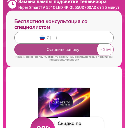
Замена лампы подсветки телевизора
Hiper SmartTV 55" QLED 4K QL55UD700AD от 35 минут
Бесплатная консультация со
специалистом
Оставить заявку
Нажимая на кнопку "Оставить заявку" Вы соглашаетесь c
политикой
конфиденциальности
Скидка по