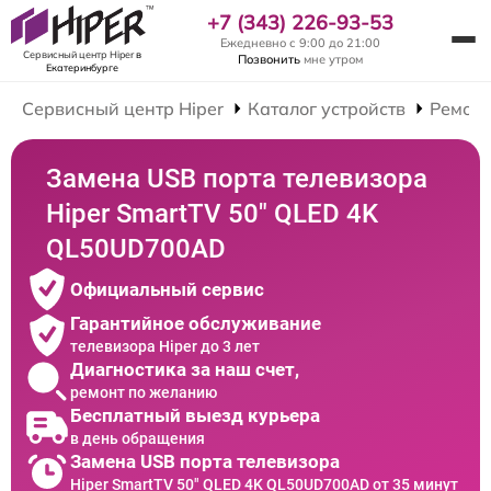
+7 (343) 226-93-53
Ежедневно с 9:00 до 21:00
Сервисный центр Hiper
в
Позвонить
мне утром
Екатеринбурге
Сервисный центр Hiper
Каталог устройств
Ремонт
Замена USB порта телевизора
Hiper SmartTV 50" QLED 4K
QL50UD700AD
Официальный сервис
Гарантийное обслуживание
телевизора Hiper до 3 лет
Диагностика за наш счет,
ремонт по желанию
Бесплатный выезд курьера
в день обращения
Замена USB порта телевизора
Hiper SmartTV 50" QLED 4K QL50UD700AD от 35 минут