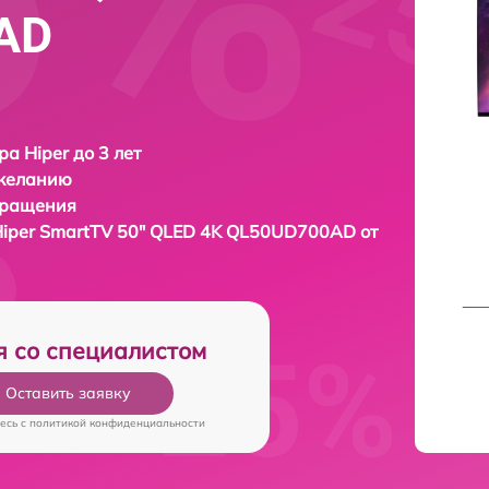
AD
ра Hiper до 3 лет
 желанию
бращения
iper SmartTV 50" QLED 4K QL50UD700AD от
я со специалистом
Оставить заявку
есь c
политикой конфиденциальности