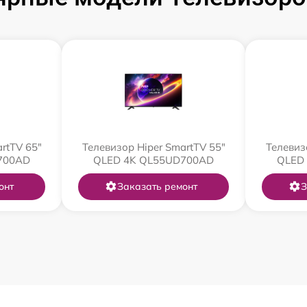
rtTV 65"
Телевизор Hiper SmartTV 55"
Телевиз
700AD
QLED 4K QL55UD700AD
QLED
онт
Заказать ремонт
З