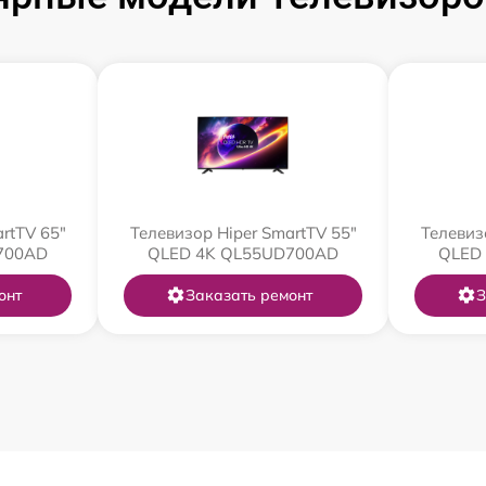
rtTV 65"
Телевизор Hiper SmartTV 55"
Телевиз
700AD
QLED 4K QL55UD700AD
QLED
онт
Заказать ремонт
З