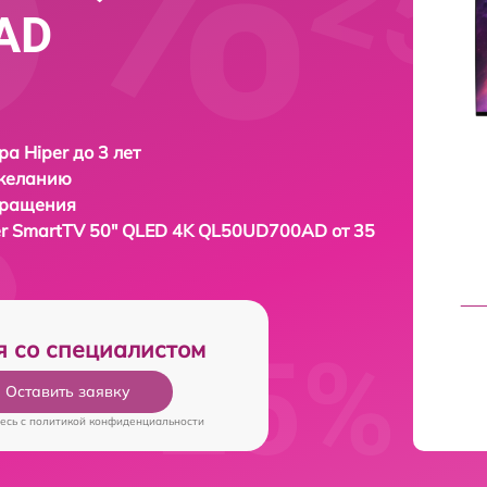
AD
ра Hiper до 3 лет
 желанию
бращения
er SmartTV 50" QLED 4K QL50UD700AD от 35
я со специалистом
Оставить заявку
есь c
политикой конфиденциальности