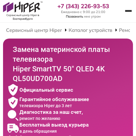
+7 (343) 226-93-53
Ежедневно с 9:00 до 21:00
Сервисный центр Hiper
в
Позвонить
мне утром
Екатеринбурге
Сервисный центр Hiper
Каталог устройств
Ремонт
Замена материнской платы
телевизора
Hiper SmartTV 50" QLED 4K
QL50UD700AD
Официальный сервис
Гарантийное обслуживание
телевизора Hiper до 3 лет
Диагностика за наш счет,
ремонт по желанию
Бесплатный выезд курьера
в день обращения