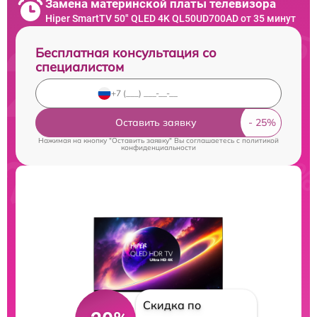
Замена материнской платы телевизора
Hiper SmartTV 50" QLED 4K QL50UD700AD от 35 минут
Бесплатная консультация со
специалистом
Оставить заявку
Нажимая на кнопку "Оставить заявку" Вы соглашаетесь c
политикой
конфиденциальности
Скидка по