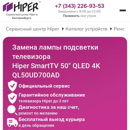
+7 (343) 226-93-53
Ежедневно с 9:00 до 21:00
Сервисный центр Hiper
в
Позвонить
мне утром
Екатеринбурге
Сервисный центр Hiper
Каталог устройств
Ремонт
Замена лампы подсветки
телевизора
Hiper SmartTV 50" QLED 4K
QL50UD700AD
Официальный сервис
Гарантийное обслуживание
телевизора Hiper до 3 лет
Диагностика за наш счет,
ремонт по желанию
Бесплатный выезд курьера
в день обращения