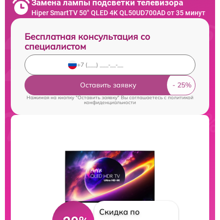
Замена лампы подсветки телевизора
Hiper SmartTV 50" QLED 4K QL50UD700AD от 35 минут
Бесплатная консультация со
специалистом
Оставить заявку
Нажимая на кнопку "Оставить заявку" Вы соглашаетесь c
политикой
конфиденциальности
Скидка по