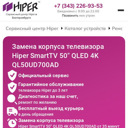
+7 (343) 226-93-53
Ежедневно с 9:00 до 21:00
Сервисный центр Hiper
в
Позвонить
мне утром
Екатеринбурге
Сервисный центр Hiper
Каталог устройств
Ремонт
Замена корпуса телевизора
Hiper SmartTV 50" QLED 4K
QL50UD700AD
Официальный сервис
Гарантийное обслуживание
телевизора Hiper до 3 лет
Диагностика за наш счет,
ремонт по желанию
Бесплатный выезд курьера
в день обращения
Замена корпуса телевизора
Hiper SmartTV 50" QLED 4K QL50UD700AD от 35 минут