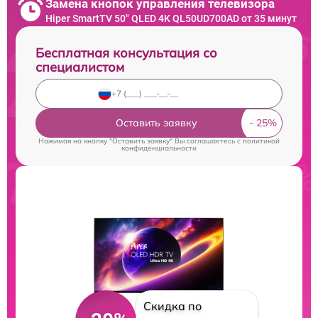
Замена кнопок управления телевизора
Hiper SmartTV 50" QLED 4K QL50UD700AD от 35 минут
Бесплатная консультация со
специалистом
Оставить заявку
Нажимая на кнопку "Оставить заявку" Вы соглашаетесь c
политикой
конфиденциальности
Скидка по