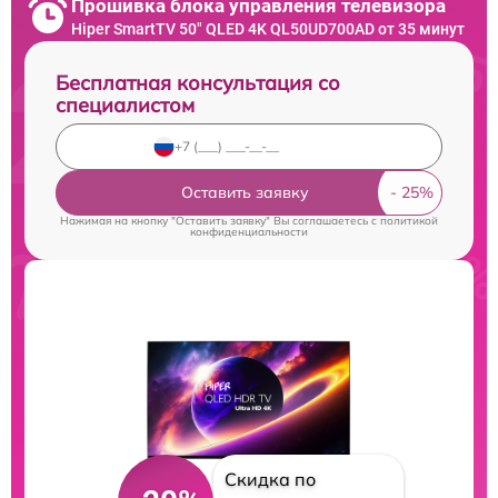
Прошивка блока управления телевизора
Hiper SmartTV 50" QLED 4K QL50UD700AD от 35 минут
Бесплатная консультация со
специалистом
Оставить заявку
Нажимая на кнопку "Оставить заявку" Вы соглашаетесь c
политикой
конфиденциальности
Скидка по