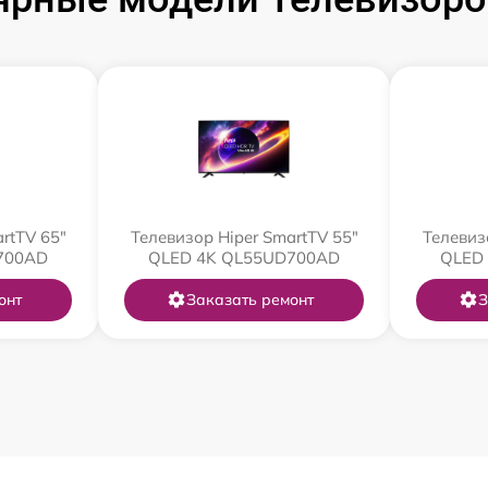
rtTV 65"
Телевизор Hiper SmartTV 55"
Телевиз
700AD
QLED 4K QL55UD700AD
QLED
онт
Заказать ремонт
З