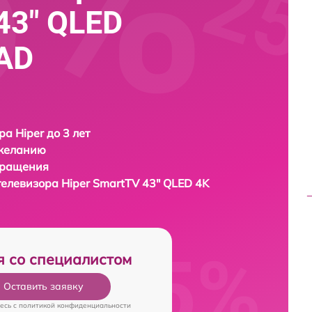
43" QLED
AD
ра Hiper до 3 лет
 желанию
бращения
телевизора
Hiper SmartTV 43" QLED 4K
я со специалистом
Оставить заявку
есь c
политикой конфиденциальности