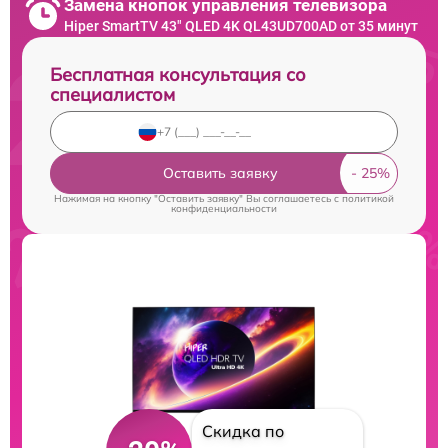
Замена кнопок управления телевизора
Hiper SmartTV 43" QLED 4K QL43UD700AD от 35 минут
Бесплатная консультация со
специалистом
Оставить заявку
Нажимая на кнопку "Оставить заявку" Вы соглашаетесь c
политикой
конфиденциальности
Скидка по