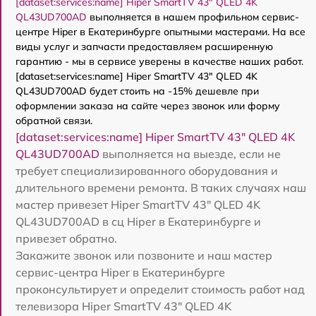
[dataset:services:name] Hiper SmartTV 43" QLED 4K
QL43UD700AD
выполняется в нашем профильном сервис-
центре Hiper в Екатеринбурге опытными мастерами. На все
виды услуг и запчасти предоставляем расширенную
гарантию - мы в сервисе уверены в качестве наших работ.
[dataset:services:name] Hiper SmartTV 43" QLED 4K
QL43UD700AD будет стоить на -15% дешевле при
оформлении заказа на сайте через звонок или форму
обратной связи.
[dataset:services:name] Hiper SmartTV 43" QLED 4K
QL43UD700AD
выполняется на выезде, если не
требует специализированного оборудования и
длительного времени ремонта. В таких случаях наш
мастер привезет Hiper SmartTV 43" QLED 4K
QL43UD700AD в сц Hiper в Екатеринбурге и
привезет обратно.
Закажите звонок или позвоните и наш мастер
сервис-центра Hiper в Екатеринбурге
проконсультирует и определит стоимость работ над
телевизора Hiper SmartTV 43" QLED 4K