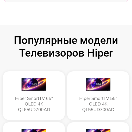
Популярные модели
Телевизоров Hiper
Hiper SmartTV 65"
Hiper SmartTV 55"
QLED 4K
QLED 4K
QL65UD700AD
QL55UD700AD