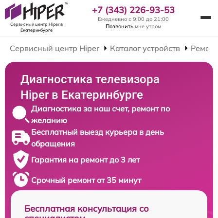
+7 (343) 226-93-53
Ежедневно с 9:00 до 21:00
Сервисный центр Hiper
в
Позвонить
мне утром
Екатеринбурге
Сервисный центр Hiper
Каталог устройств
Ремонт
Диагностика телевизора
Hiper в Екатеринбурге
Диагностика за наш счет, ремонт по
желанию
Бесплатный выезд курьера в день
обращения
Гарантия на ремонт до 3 лет
Срочный ремонт от 35 минут
Бесплатная консультация со