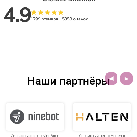
4.9
1799 отзывов
5358 оценок
Наши партнёры
Сервисный центр NineBot в
Сервисный центр Halten в