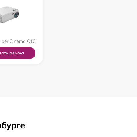
iper Cinema C10
зать ремонт
нбурге