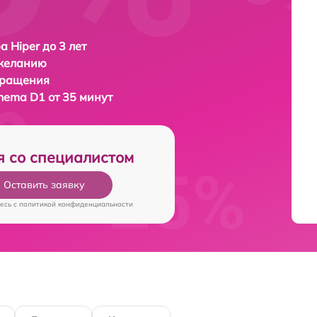
а Hiper до 3 лет
 желанию
бращения
inema D1 от 35 минут
я со специалистом
Оставить заявку
есь c
политикой конфиденциальности