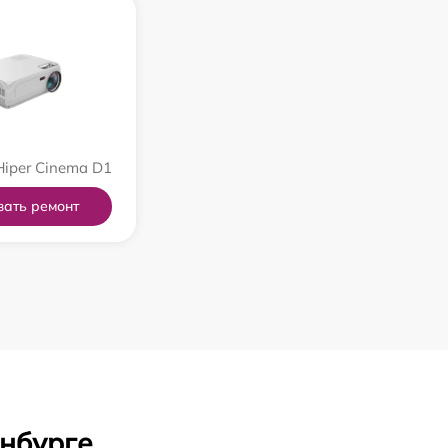
iper Cinema D1
зать ремонт
инбурге