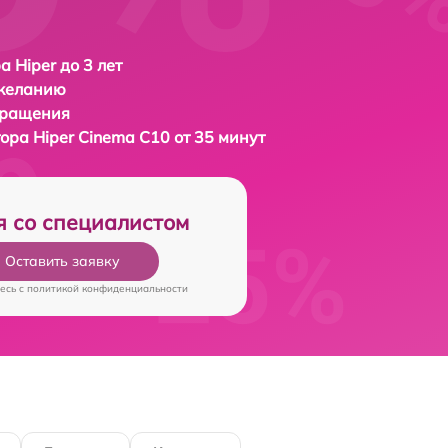
а Hiper до 3 лет
 желанию
бращения
тора
Hiper Cinema C10 от 35 минут
я со специалистом
Оставить заявку
есь c
политикой конфиденциальности