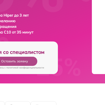
а Hiper до 3 лет
 желанию
бращения
ma C10 от 35 минут
я со специалистом
Оставить заявку
есь c
политикой конфиденциальности