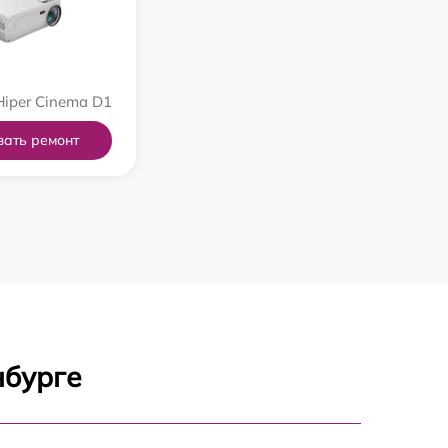
iper Cinema D1
зать ремонт
нбурге