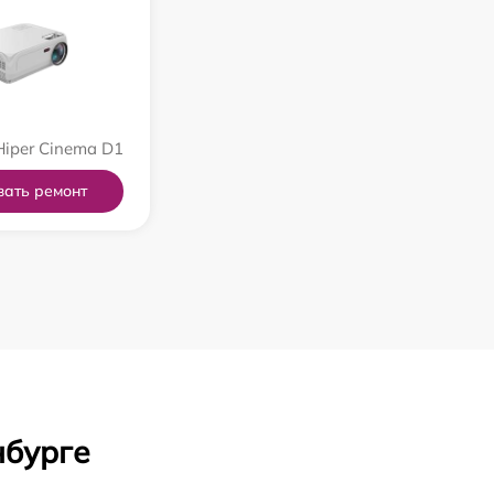
iper Cinema D1
зать ремонт
нбурге