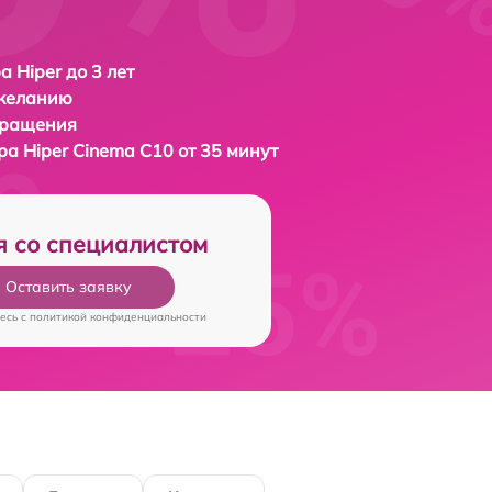
а Hiper до 3 лет
 желанию
бращения
ора
Hiper Cinema C10 от 35 минут
я со специалистом
Оставить заявку
есь c
политикой конфиденциальности