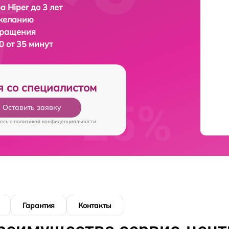
а Hiper до 3 лет
 желанию
бращения
0 от 35 минут
я со специалистом
Оставить заявку
есь c
политикой конфиденциальности
Гарантия
Контакты