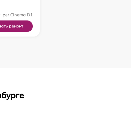
iper Cinema D1
зать ремонт
нбурге