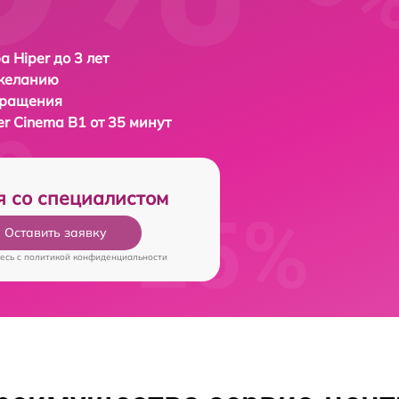
а Hiper до 3 лет
 желанию
бращения
er Cinema B1 от 35 минут
я со специалистом
Оставить заявку
есь c
политикой конфиденциальности