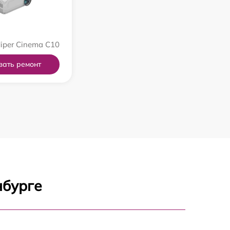
iper Cinema C10
зать ремонт
нбурге