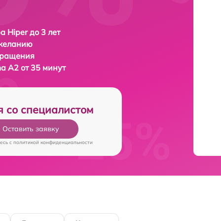
а Hiper до 3 лет
 желанию
бращения
ma A2 от 35 минут
я со специалистом
Оставить заявку
есь c
политикой конфиденциальности