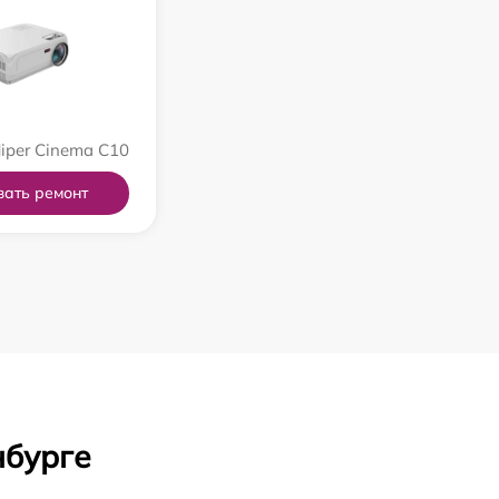
iper Cinema C10
зать ремонт
нбурге