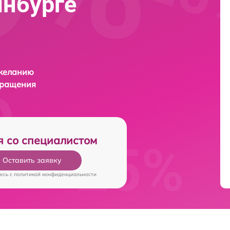
инбурге
 желанию
бращения
я со специалистом
Оставить заявку
есь c
политикой конфиденциальности