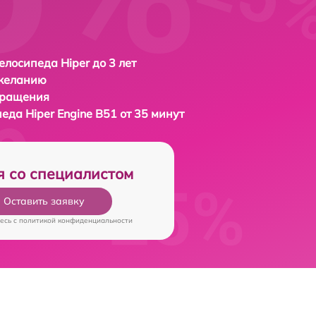
елосипеда Hiper до 3 лет
 желанию
бращения
педа
Hiper Engine B51 от 35 минут
я со специалистом
Оставить заявку
есь c
политикой конфиденциальности