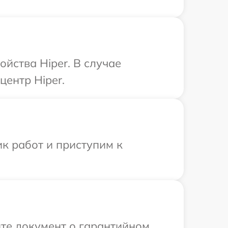
йства Hiper. В случае
центр Hiper.
к работ и приступим к
те документ о гарантийном