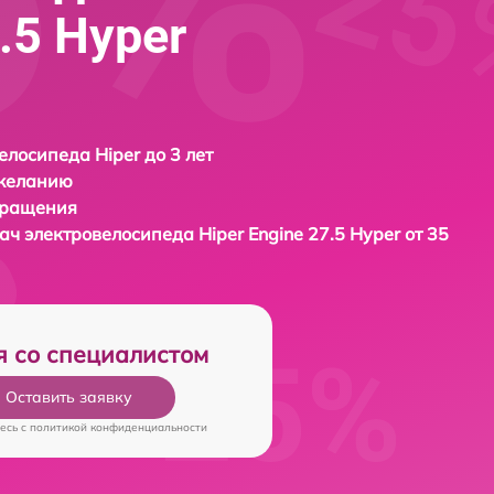
.5 Нyper
елосипеда Hiper до 3 лет
 желанию
бращения
дач электровелосипеда
Hiper Engine 27.5 Нyper от 35
я со специалистом
Оставить заявку
есь c
политикой конфиденциальности