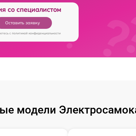
ия со специалистом
Оставить заявку
аетесь c
политикой конфиденциальности
ые модели Электросамока