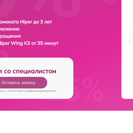
амоката Hiper до 3 лет
 желанию
бращения
iper Wing K3 от 35 минут
я со специалистом
Оставить заявку
есь c
политикой конфиденциальности