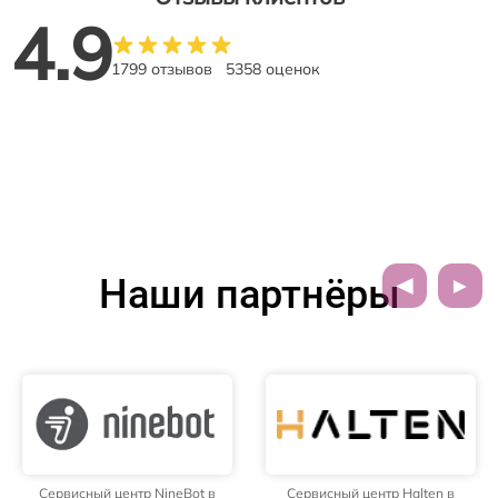
4.9
1799 отзывов
5358 оценок
Наши партнёры
Сервисный центр NineBot в
Сервисный центр Halten в