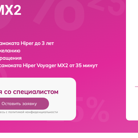
 MX2
амоката Hiper до 3 лет
 желанию
бращения
осамоката
Hiper Voyager MX2 от 35 минут
я со специалистом
Оставить заявку
есь c
политикой конфиденциальности