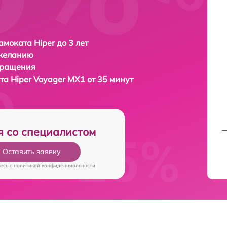
амоката Hiper до 3 лет
 желанию
бращения
ата
Hiper Voyager MX1 от 35 минут
я со специалистом
Оставить заявку
есь c
политикой конфиденциальности