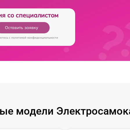
ия со специалистом
Оставить заявку
аетесь c
политикой конфиденциальности
ые модели Электросамока