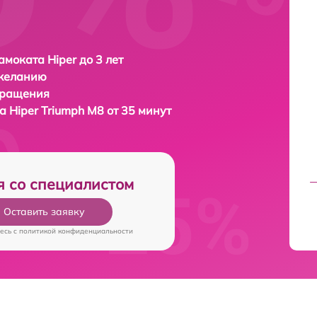
амоката Hiper до 3 лет
 желанию
бращения
та
Hiper Triumph M8 от 35 минут
я со специалистом
Оставить заявку
есь c
политикой конфиденциальности