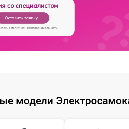
ия со специалистом
Оставить заявку
аетесь c
политикой конфиденциальности
ые модели Электросамока