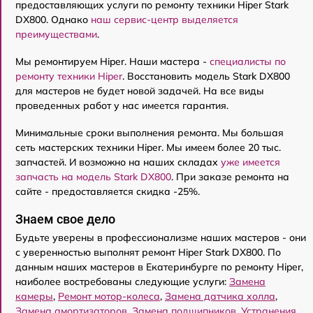
предоставляющих услуги по ремонту техники Hiper Stark
DX800. Однако
наш сервис-центр выделяется
преимуществами
.
Мы ремонтируем Hiper. Наши мастера -
специалисты по
ремонту техники Hiper
. Восстановить модель Stark DX800
для мастеров не будет новой задачей. На все виды
проведенных работ у нас имеется гарантия.
Минимальные сроки выполнения ремонта. Мы большая
сеть мастерских техники Hiper. Мы имеем более 20 тыс.
запчастей. И возможно на наших складах
уже имеется
запчасть на модель Stark DX800
. При заказе ремонта на
сайте - предоставляется скидка -25%.
Знаем свое дело
Будьте уверены в профессионализме наших мастеров - они
с уверенностью выполнят ремонт Hiper Stark DX800. По
данным наших мастеров в Екатеринбурге по ремонту Hiper,
наиболее востребованы следующие услуги:
Замена
камеры
,
Ремонт мотор-колеса
,
Замена датчика холла
,
Замена амортизаторов
,
Замена подшипников
,
Устранения