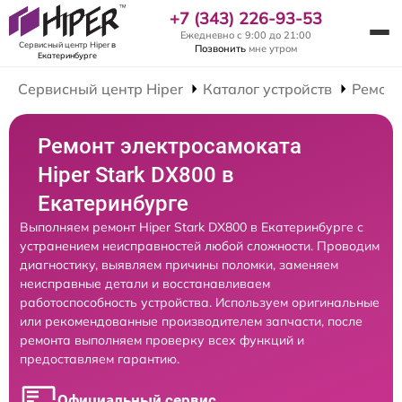
+7 (343) 226-93-53
Ежедневно с 9:00 до 21:00
Сервисный центр Hiper
в
Позвонить
мне утром
Екатеринбурге
Сервисный центр Hiper
Каталог устройств
Ремонт
Ремонт электросамоката
Hiper Stark DX800 в
Екатеринбурге
Выполняем ремонт Hiper Stark DX800 в Екатеринбурге с
устранением неисправностей любой сложности. Проводим
диагностику, выявляем причины поломки, заменяем
неисправные детали и восстанавливаем
работоспособность устройства. Используем оригинальные
или рекомендованные производителем запчасти, после
ремонта выполняем проверку всех функций и
предоставляем гарантию.
Официальный сервис