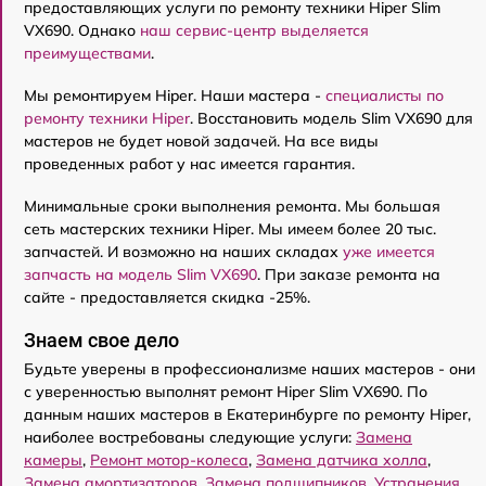
предоставляющих услуги по ремонту техники Hiper Slim
VX690. Однако
наш сервис-центр выделяется
преимуществами
.
Мы ремонтируем Hiper. Наши мастера -
специалисты по
ремонту техники Hiper
. Восстановить модель Slim VX690 для
мастеров не будет новой задачей. На все виды
проведенных работ у нас имеется гарантия.
Минимальные сроки выполнения ремонта. Мы большая
сеть мастерских техники Hiper. Мы имеем более 20 тыс.
запчастей. И возможно на наших складах
уже имеется
запчасть на модель Slim VX690
. При заказе ремонта на
сайте - предоставляется скидка -25%.
Знаем свое дело
Будьте уверены в профессионализме наших мастеров - они
с уверенностью выполнят ремонт Hiper Slim VX690. По
данным наших мастеров в Екатеринбурге по ремонту Hiper,
наиболее востребованы следующие услуги:
Замена
камеры
,
Ремонт мотор-колеса
,
Замена датчика холла
,
Замена амортизаторов
,
Замена подшипников
,
Устранения