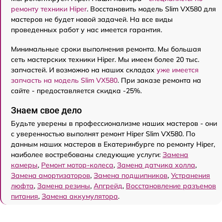
ремонту техники Hiper
. Восстановить модель Slim VX580 для
мастеров не будет новой задачей. На все виды
проведенных работ у нас имеется гарантия.
Минимальные сроки выполнения ремонта. Мы большая
сеть мастерских техники Hiper. Мы имеем более 20 тыс.
запчастей. И возможно на наших складах
уже имеется
запчасть на модель Slim VX580
. При заказе ремонта на
сайте - предоставляется скидка -25%.
Знаем свое дело
Будьте уверены в профессионализме наших мастеров - они
с уверенностью выполнят ремонт Hiper Slim VX580. По
данным наших мастеров в Екатеринбурге по ремонту Hiper,
наиболее востребованы следующие услуги:
Замена
камеры
,
Ремонт мотор-колеса
,
Замена датчика холла
,
Замена амортизаторов
,
Замена подшипников
,
Устранения
люфта
,
Замена резины
,
Апгрейд
,
Восстановление разъемов
питания
,
Замена аккумулятора
.