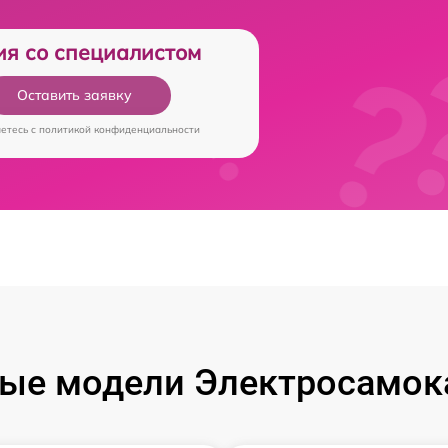
ия со специалистом
Оставить заявку
аетесь c
политикой конфиденциальности
ые модели Электросамока