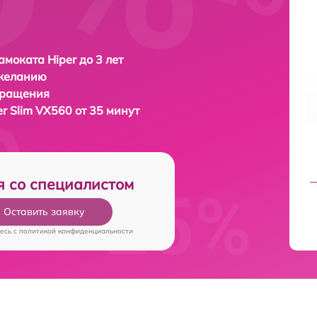
амоката Hiper до 3 лет
 желанию
бращения
er Slim VX560 от 35 минут
я со специалистом
Оставить заявку
есь c
политикой конфиденциальности