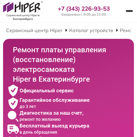
+7 (343) 226-93-53
Ежедневно с 9:00 до 21:00
Сервисный центр Hiper
в
Екатеринбурге
Сервисный центр Hiper
Каталог устройств
Ремонт
Ремонт платы управления
(восстановление)
электросамоката
Hiper в Екатеринбурге
Официальный сервис
Гарантийное обслуживание
до 3 лет
Диагностика за наш счет,
ремонт по желанию
Бесплатный выезд курьера
в день обращения