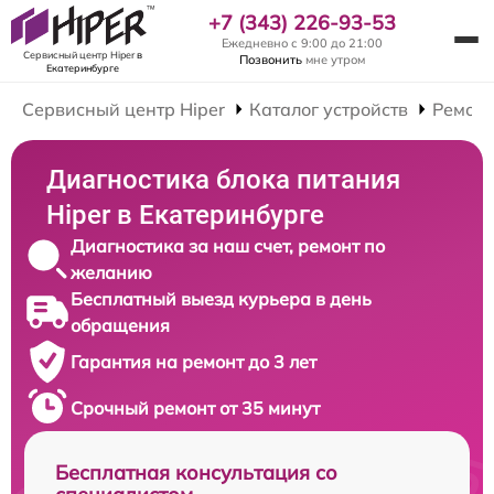
+7 (343) 226-93-53
Ежедневно с 9:00 до 21:00
Сервисный центр Hiper
в
Позвонить
мне утром
Екатеринбурге
Сервисный центр Hiper
Каталог устройств
Ремонт
Диагностика блока питания
Hiper в Екатеринбурге
Диагностика за наш счет, ремонт по
желанию
Бесплатный выезд курьера в день
обращения
Гарантия на ремонт до 3 лет
Срочный ремонт от 35 минут
Бесплатная консультация со