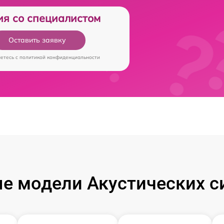
ия со специалистом
Оставить заявку
аетесь c
политикой конфиденциальности
е модели Акустических си