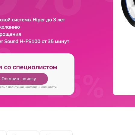
ской системы Hiper до 3 лет
 желанию
бращения
er Sound H-PS100 от 35 минут
я со специалистом
Оставить заявку
есь c
политикой конфиденциальности