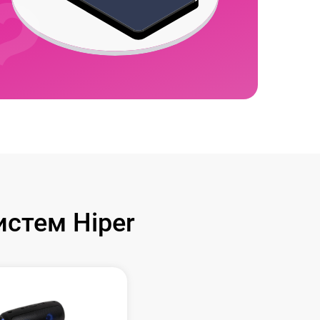
стем Hiper