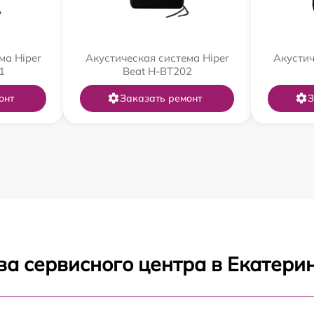
ма Hiper
Акустическая система Hiper
Акустич
1
Beat H-BT202
онт
Заказать ремонт
З
ва сервисного центра в Екатери