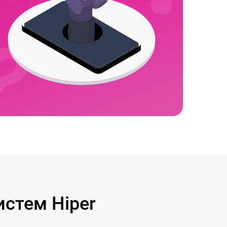
стем Hiper