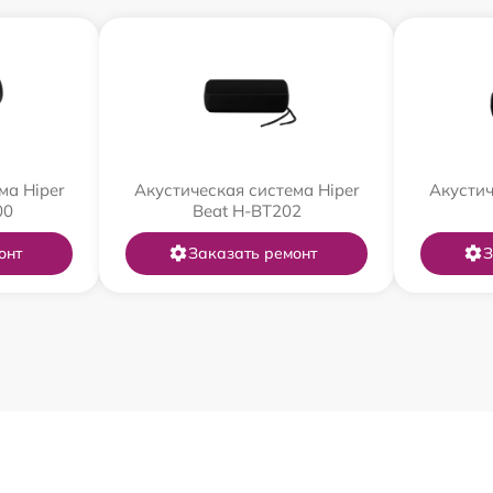
ма Hiper
Акустическая система Hiper
Акустич
00
Beat H-BT202
онт
Заказать ремонт
З