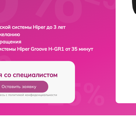
ской системы Hiper до 3 лет
 желанию
бращения
системы
Hiper Groove H-GR1 от 35 минут
я со специалистом
Оставить заявку
есь c
политикой конфиденциальности