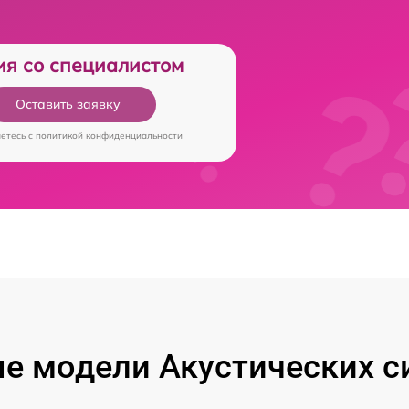
ия со специалистом
Оставить заявку
аетесь c
политикой конфиденциальности
е модели Акустических си